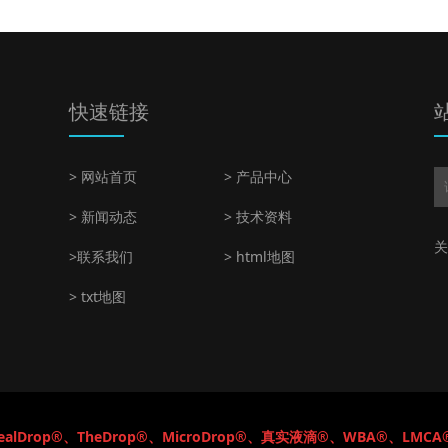
快速链接
> 网站首页
> 产品中心
> 新闻动态
> 技术资料
关
>联系我们
> html地图
> txt地图
alDrop
®、TheDrop
®、MicroDrop
®、真实液滴
®、WBA
®、LMCA