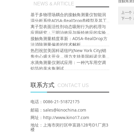
接触角测量
NEWS & ARTICLE
上一个
基于多物理场耦合的接触角测量仪智能润
下一个
湿分析系统ADSA-RealDrop®模型及其工
业应用
离子型表面活性剂动态吸附行为的机理与
应用研究：三明治效应与振铃效应的实验
与模型分析
接触角测量精度革新：ADSA-RealDrop方
法消除测量偏差的技术解析
热烈祝贺美国科诺纽约(New York City)销
售中心盛大开业，强力支持美国科诺北美
市场的再次腾飞
水滴角测量仪测试应用：一种汽车用空调
铝箔的亲水角测试
联系方式
CONTACT US
电话：0086-21-51872175
邮箱：sales@kinochina.com
网址：http://www.kino17.com
地址
：上海市闵行区申富路128号D1厂房3
楼